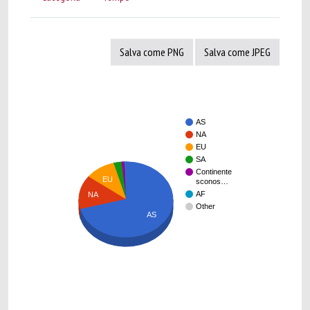
Salva come PNG
Salva come JPEG
AS
NA
EU
SA
Continente
EU
sconos…
AF
NA
Other
AS