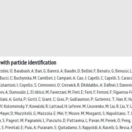
with particle identification
lini, O; Barabash, A; Bari, G; Barresi, A; Baudin, D; Bellini, F; Benato, G; Benussi, L
 Bucci, C; Buchynska, M; Camilleri, J; Campani, A; Cao, J; Capelli, C; Capelli, S; Caracci
olantoni, I; Copello, S; Cremonesi, O; Creswick, R; D'Addabbo, A; Dafinei, I; Danevic
, A; Dumoulin, L; El Idrissi, M; Faverzani, M; Ferri, E; Ferri, F; Ferroni, F; Figueroa-
uliani, A; Gorla, P; Gotti, C; Grant, C; Gras, P; Guillaumon, P; Gutierrez, T; Han, K; 
V; Kolomensky, Y; Kowalski, R; Lattaud, H; Lefevre, M; Lisovenko, M; Liu, R; Liu, Y; 
Mayer, D; Mazzitelli, G; Mazzola, E; Mei, Y; Moore, M; Morganti, S; Napolitano, T; 
an, S; Pageot, M; Pagnanini, L; Pasciuto, D; Pattavina, L; Pavan, M; Penek, Ö; Peng, H
 Previtali, E; Puiu, A; Puranam, S; Quitadamo, S; Rappoldi, A; Raselli, G; Ressa, A;