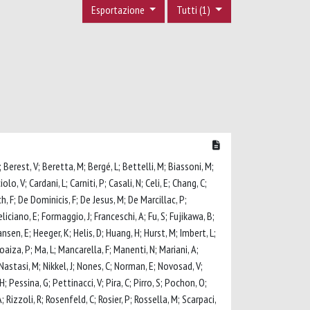
Esportazione
Tutti (1)
; Berest, V; Beretta, M; Bergé, L; Bettelli, M; Biassoni, M;
olo, V; Cardani, L; Carniti, P; Casali, N; Celi, E; Chang, C;
h, F; De Dominicis, F; De Jesus, M; De Marcillac, P;
Feliciano, E; Formaggio, J; Franceschi, A; Fu, S; Fujikawa, B;
Hansen, E; Heeger, K; Helis, D; Huang, H; Hurst, M; Imbert, L;
Loaiza, P; Ma, L; Mancarella, F; Manenti, N; Mariani, A;
Nastasi, M; Nikkel, J; Nones, C; Norman, E; Novosad, V;
; Pessina, G; Pettinacci, V; Pira, C; Pirro, S; Pochon, O;
 Rizzoli, R; Rosenfeld, C; Rosier, P; Rossella, M; Scarpaci,