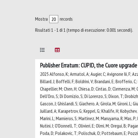
Mostra
records
Risultati 1 - 1 di 1 (tempo di esecuzione: 0.001 secondi).
Publisher Erratum: CUPID, the Cuore upgrade 
2025 Alfonso, K; Armatol, A; Augier, C; Avignone Iii, F; Azzo
Billard, J; Boffelli, F; Boldrini, V; Brandani, E; Brofferio, C;
Chapellier, M; Chen, H; Chiesa, D; Cintas, D; Clemenza, M; C
Dell'Oro, S; Di Domizio, S; Di Lorenzo, S; Dixon, T; Drobizhev
Gascon, J; Ghislandi, S; Giachero, A; Girola, M; Gironi, L; Gi
Juillard, A; Karapetrov, G; Keppel, G; Khalife, H; Kobychev, 
Marini, L; Marnieros, S; Martinez, M; Maruyama, R; Mas, P; 
Nutini, I; O'Donnell, T; Olivieri, E; Olmi, M; Oregui, B; Pag
Poda, D; Polakovic, T; Polischuk, O; Pottebaum, E; Pozzi, S;