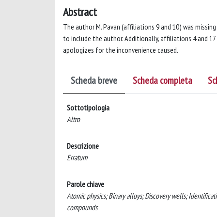
Abstract
The author M. Pavan (affiliations 9 and 10) was missing
to include the author. Additionally, affiliations 4 and 1
apologizes for the inconvenience caused.
Scheda breve
Scheda completa
Sc
Sottotipologia
Altro
Descrizione
Erratum
Parole chiave
Atomic physics; Binary alloys; Discovery wells; Identif
compounds