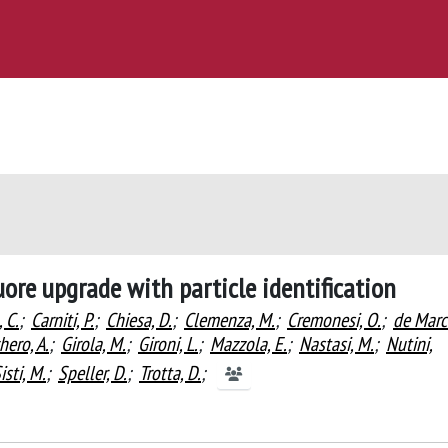
ore upgrade with particle identification
, C.
;
Carniti, P.
;
Chiesa, D.
;
Clemenza, M.
;
Cremonesi, O.
;
de Marci
hero, A.
;
Girola, M.
;
Gironi, L.
;
Mazzola, E.
;
Nastasi, M.
;
Nutini,
isti, M.
;
Speller, D.
;
Trotta, D.
;