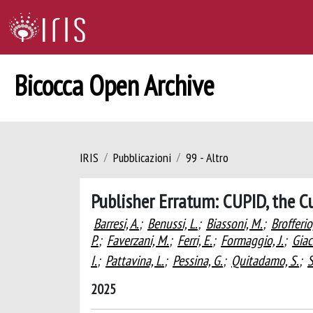
Bicocca Open Archive
IRIS
Pubblicazioni
99 - Altro
Publisher Erratum: CUPID, the Cu
Barresi, A.
;
Benussi, L.
;
Biassoni, M.
;
Brofferio
P.
;
Faverzani, M.
;
Ferri, E.
;
Formaggio, J.
;
Giac
I.
;
Pattavina, L.
;
Pessina, G.
;
Quitadamo, S.
;
S
2025