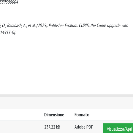
2389500004
ini, O., Barabash, A., et al. (2025). Publisher Erratum: CUPID, the Cuore upgrade with
-14933-0].
Dimensione
Formato
237.22 kB
Adobe PDF
Visualizza/Apri