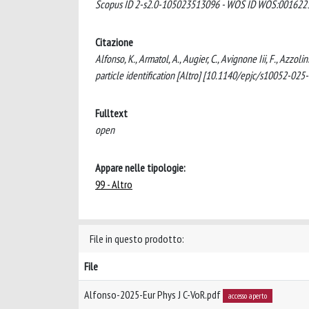
Scopus ID 2-s2.0-105023513096 - WOS ID WOS:00162
Citazione
Alfonso, K., Armatol, A., Augier, C., Avignone Iii, F., Azzol
particle identification [Altro] [10.1140/epjc/s10052-025
Fulltext
open
Appare nelle tipologie:
99 - Altro
File in questo prodotto:
File
Alfonso-2025-Eur Phys J C-VoR.pdf
accesso aperto