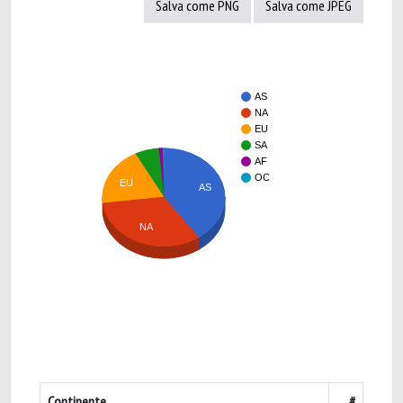
Salva come PNG
Salva come JPEG
AS
NA
EU
SA
AF
OC
EU
AS
NA
Continente
#