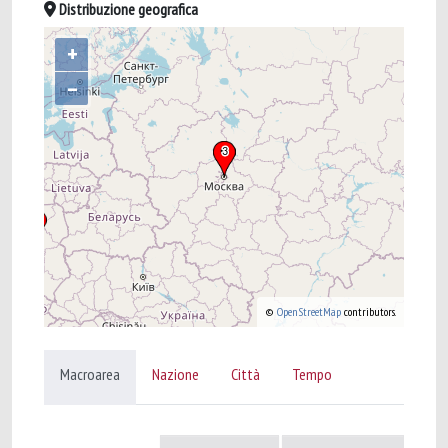
Distribuzione geografica
+
–
©
OpenStreetMap
contributors.
Macroarea
Nazione
Città
Tempo