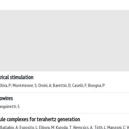
rical stimulation
liva, P; Monteleone, S; Orsini, A; Barettin, D; Caselli, F; Bisegna, P
nowires
anguinetti, S
le complexes for terahertz generation
; Ballabio, A; Esposito, L; Elborg, M; Kuroda, T; Nemcsics, A; Tóth, L; Manzoni, C; V