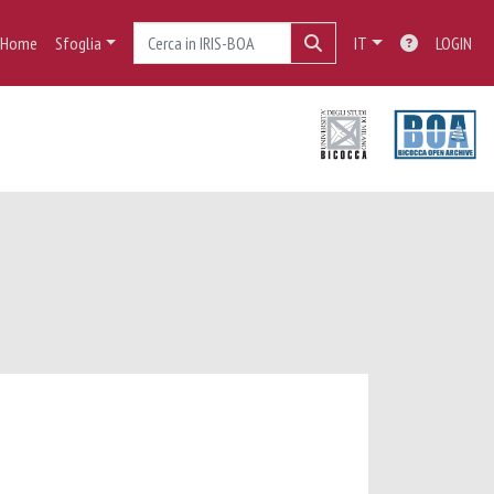
Home
Sfoglia
IT
LOGIN