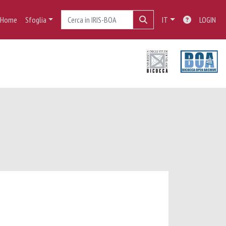
Home
Sfoglia
IT
LOGIN