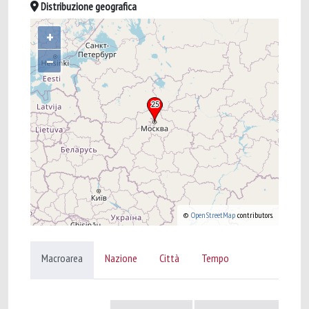
Distribuzione geografica
+
–
©
OpenStreetMap
contributors.
Macroarea
Nazione
Città
Tempo