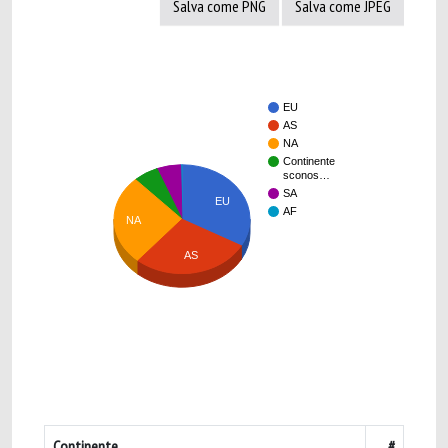
Salva come PNG
Salva come JPEG
EU
AS
NA
Continente
sconos…
SA
EU
AF
NA
AS
Continente
#