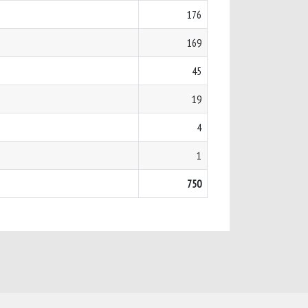
176
169
45
19
4
1
750