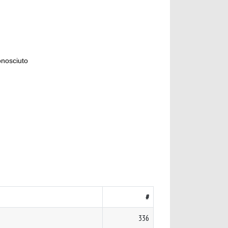
onosciuto
#
336