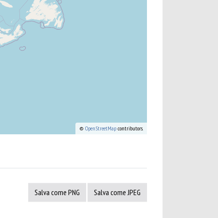
©
OpenStreetMap
contributors.
Salva come PNG
Salva come JPEG