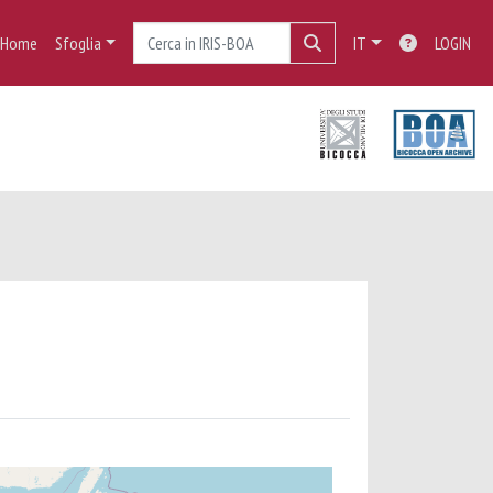
Home
Sfoglia
IT
LOGIN