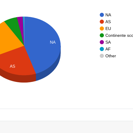
NA
AS
EU
Continente sc
SA
NA
AF
Other
AS