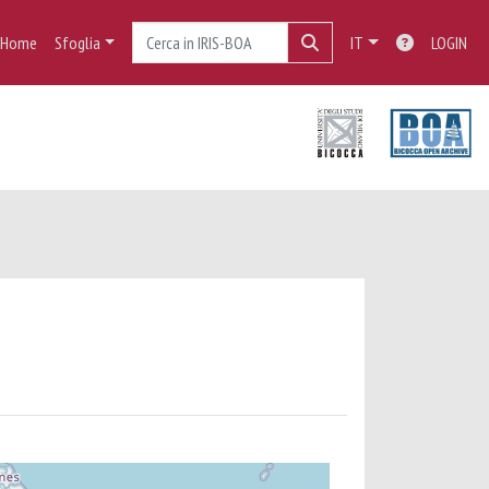
Home
Sfoglia
IT
LOGIN