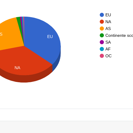
EU
NA
AS
S
Continente sc
EU
SA
AF
OC
NA