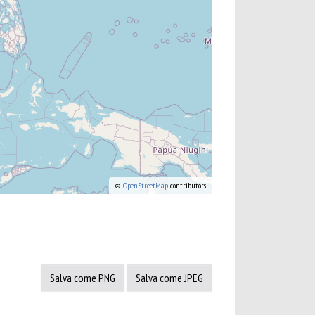
©
OpenStreetMap
contributors.
Salva come PNG
Salva come JPEG