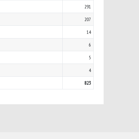
291
207
14
6
5
4
823