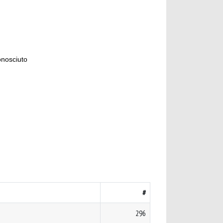
onosciuto
#
296