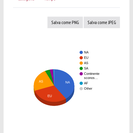
Salva come PNG
Salva come JPEG
NA
EU
AS
SA
Continente
sconos…
AS
NA
AF
Other
EU