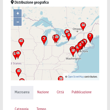
Distribuzione geografica
+
–
©
OpenStreetMap
contributors.
Macroarea
Nazione
Città
Pubblicazione
Categoria
Tempo