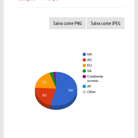
Salva come PNG
Salva come JPEG
NA
AS
EU
SA
Continente
sconos…
EU
AF
NA
Other
AS