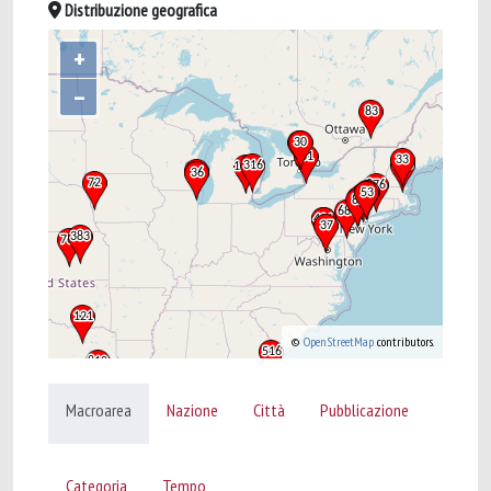
Distribuzione geografica
+
–
©
OpenStreetMap
contributors.
Macroarea
Nazione
Città
Pubblicazione
Categoria
Tempo