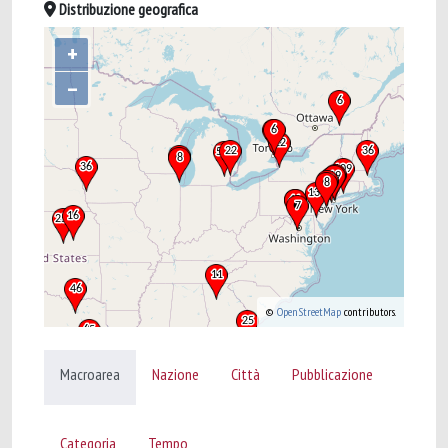
Distribuzione geografica
+
–
©
OpenStreetMap
contributors.
Macroarea
Nazione
Città
Pubblicazione
Categoria
Tempo