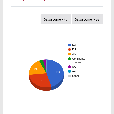
Salva come PNG
Salva come JPEG
NA
EU
AS
Continente
sconos…
SA
AS
AF
NA
Other
EU