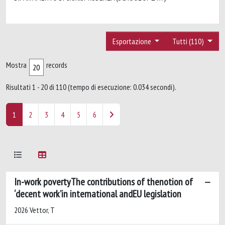
Esportazione
Tutti (110)
Mostra
records
Risultati 1 - 20 di 110 (tempo di esecuzione: 0.034 secondi).
1
2
3
4
5
6
In-work povertyThe contributions of thenotion of
‘decent work’in international andEU legislation
2026 Vettor, T