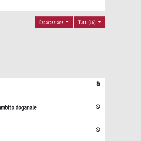
Esportazione
Tutti (16)
n ambito doganale