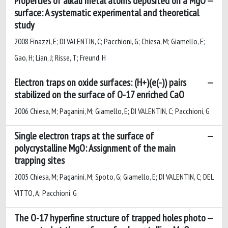
Properties of alkali metal atoms deposited on a MgO
surface: A systematic experimental and theoretical
study
2008 Finazzi, E; DI VALENTIN, C; Pacchioni, G; Chiesa, M; Giamello, E;
Gao, H; Lian, J; Risse, T; Freund, H
Electron traps on oxide surfaces: (H+)(e(-)) pairs
stabilized on the surface of O-17 enriched CaO
2006 Chiesa, M; Paganini, M; Giamello, E; DI VALENTIN, C; Pacchioni, G
Single electron traps at the surface of
polycrystalline MgO: Assignment of the main
trapping sites
2005 Chiesa, M; Paganini, M; Spoto, G; Giamello, E; DI VALENTIN, C; DEL
VITTO, A; Pacchioni, G
The O-17 hyperfine structure of trapped holes photo