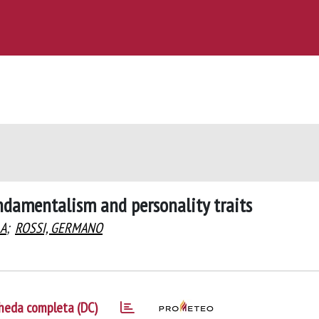
undamentalism and personality traits
LA
;
ROSSI, GERMANO
heda completa (DC)