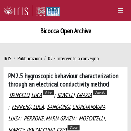
Bicocca Open Archive
IRIS
Pubblicazioni
02 - Intervento a convegno
PM2.5 hygroscopic behaviour characterization
through an electrical conductivity method
Primo
Secondo
D'ANGELO, LUCA
;
ROVELLI, GRAZIA
;
FERRERO, LUCA
;
SANGIORGI, GIORGIA MAURA
LUISA
;
PERRONE, MARIA GRAZIA
;
MOSCATELLI,
Ultimo
MARCO
;
BOLZACCHINI, EZIO