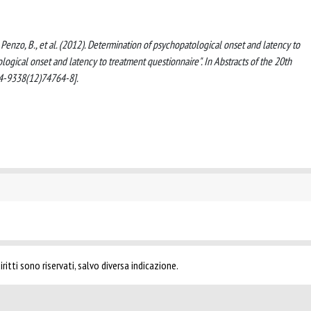
 C., Penzo, B., et al. (2012). Determination of psychopatological onset and latency to
logical onset and latency to treatment questionnaire". In Abstracts of the 20th
24-9338(12)74764-8].
ritti sono riservati, salvo diversa indicazione.