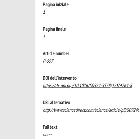
Pagina iniziale
1
Pagina finale
1
Article number
P-597
DOI dell'intervento
https://dx.doi.org/10.1016/S0924-9338(12)74764-8
URL alternativo
http://www.sciencedirect.com/science/article/pii/S09
Fulltext
none