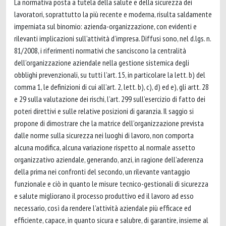
La normativa posta a tutela della salute e della sicurezza dei
lavoratori, soprattutto la più recente e moderna, risulta saldamente
imperniata sul binomio: azienda-organizzazione, con evidenti e
rilevanti implicazioni sull’attività d’impresa. Diffusi sono, nel d.lgs. n.
81/2008, i riferimenti normativi che sanciscono la centralità
dell’organizzazione aziendale nella gestione sistemica degli
obblighi prevenzionali, su tutti l’art. 15, in particolare la lett. b) del
comma 1, le definizioni di cui all’art. 2, lett. b), c), d) ed e), gli artt. 28
e 29 sulla valutazione dei rischi, l’art. 299 sull’esercizio di fatto dei
poteri direttivi e sulle relative posizioni di garanzia. Il saggio si
propone di dimostrare che la matrice dell’organizzazione prevista
dalle norme sulla sicurezza nei luoghi di lavoro, non comporta
alcuna modifica, alcuna variazione rispetto al normale assetto
organizzativo aziendale, generando, anzi, in ragione dell’aderenza
della prima nei confronti del secondo, un rilevante vantaggio
funzionale e ciò in quanto le misure tecnico-gestionali di sicurezza
e salute migliorano il processo produttivo ed il lavoro ad esso
necessario, così da rendere l’attività aziendale più efficace ed
efficiente, capace, in quanto sicura e salubre, di garantire, insieme al