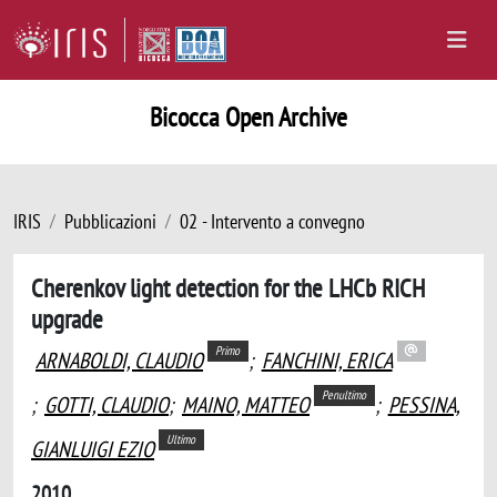
Bicocca Open Archive
IRIS
Pubblicazioni
02 - Intervento a convegno
Cherenkov light detection for the LHCb RICH
upgrade
Primo
ARNABOLDI, CLAUDIO
;
FANCHINI, ERICA
Penultimo
;
GOTTI, CLAUDIO
;
MAINO, MATTEO
;
PESSINA,
Ultimo
GIANLUIGI EZIO
2010