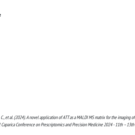
e
llo, C., et al. (2024). A novel application of ATT as a MALDI MS matrix for the imaging of
nal Caparica Conference on Prescriptomics and Precision Medicine 2024 - 11th – 13t