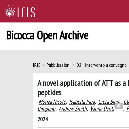
Bicocca Open Archive
IRIS
Pubblicazioni
02 - Intervento a convegno
A novel application of ATT as a
peptides
Monza Nicole
;
Isabella Piga
;
Greta Bindi
;
Gl
L'imperio
;
Andrew Smith
;
Vanna Denti
;
F
2024