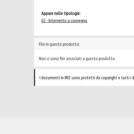
Appare nelle tipologie:
02 - Intervento a convegno
File in questo prodotto:
Non ci sono file associati a questo prodotto.
I documenti in IRIS sono protetti da copyright e tutti i di
Powered by
IRIS
-
about IRIS
-
Utilizzo dei cookie
-
Privacy