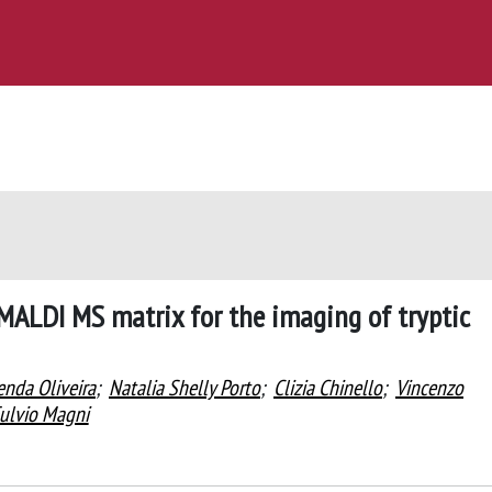
 MALDI MS matrix for the imaging of tryptic
enda Oliveira
;
Natalia Shelly Porto
;
Clizia Chinello
;
Vincenzo
ulvio Magni