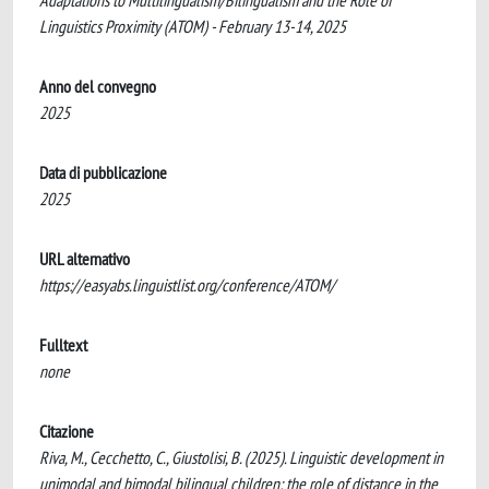
Adaptations to Multilingualism/Bilingualism and the Role of
Linguistics Proximity (ATOM) - February 13-14, 2025
Anno del convegno
2025
Data di pubblicazione
2025
URL alternativo
https://easyabs.linguistlist.org/conference/ATOM/
Fulltext
none
Citazione
Riva, M., Cecchetto, C., Giustolisi, B. (2025). Linguistic development in
unimodal and bimodal bilingual children: the role of distance in the