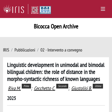
Bicocca Open Archive
IRIS
Pubblicazioni
02 - Intervento a convegno
Linguistic development in unimodal and bimodal
bilingual children: the role of distance in the
morpho-syntactic richness of known languages
Primo
Secondo
Ultimo
Riva M.
;
Cecchetto C.
;
Giustolisi B.
2025