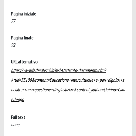
Pagina iniziale
77
Pagina finale
92
URL alternativo
https://www.federalismi.it/nv14/articolo-documento.cfm?
Artid=53108&content=Educazione+interculturale+e+pari+dignitÃ +s
ociale:++una+questione+di+giustizia+&content_author=Quirino+Cam
erlengo
Fulltext
none