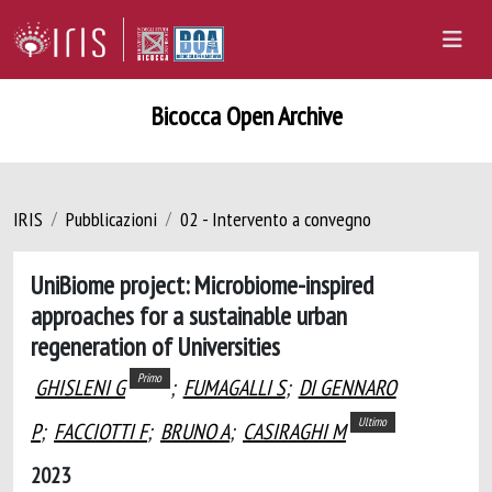
Bicocca Open Archive
IRIS
Pubblicazioni
02 - Intervento a convegno
UniBiome project: Microbiome-inspired
approaches for a sustainable urban
regeneration of Universities
Primo
GHISLENI G
;
FUMAGALLI S
;
DI GENNARO
Ultimo
P
;
FACCIOTTI F
;
BRUNO A
;
CASIRAGHI M
2023