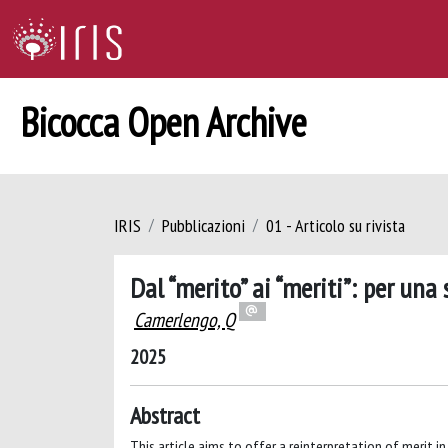
Bicocca Open Archive
IRIS
Pubblicazioni
01 - Articolo su rivista
Dal “merito” ai “meriti”: per un
Camerlengo, Q
2025
Abstract
This article aims to offer a reinterpretation of merit in