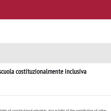
a scuola costituzionalmente inclusiva
 light of constitutional principles, also in light of the contribution of other