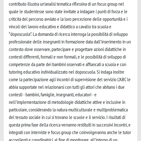
contributo illustra un’analisi tematica riflessiva di un focus group nel
quale le studentesse sono state invitate a indagare i punti di forza e le
criticità del percorso avviato e la loro percezione delle opportunità e i
vincoli del lavoro educativo e didattico a cavallo tra scuola e
“doposcuola”. La domanda di ricerca interroga la possibilità di sviluppo
professionale delle insegnanti in formazione data dall’inserimento in un
contesto dove osservare, partecipare e progettare azioni didattiche in
contesti differenti, formali e non formali, e le possibilità di sviluppo di
competenze da parte dei bambini osservati e affiancati a scuola e con
tutoring educativo individualizzato nel doposcuola. Si indaga inoltre
come la partecipazione agli incontri di supervisione del servizio L’ABC le
abbia supportate nel relazionarsi con tutti gli attori che abitano i due
contesti - bambini, famiglie, insegnanti, educatori - e
nell’implementazione di metodologie didattiche attive e inclusive in
particolare, considerando la natura multiculturale e multiproblematica
del tessuto sociale in cui si trovano le scuole e il servizio. I risultati di
questa prima fase della ricerca verranno restituiti in successivi incontri, e
integrati con interviste e focus group che coinvolgeranno anche le tutor
accoglienti e coordinatrici, al fine di monitorare, all’interno di un