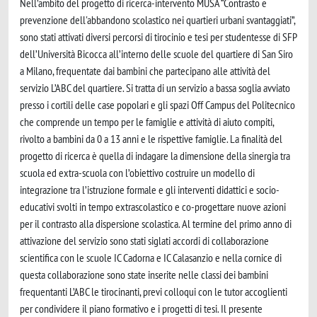
Nell’ambito del progetto di ricerca-intervento MUSA “Contrasto e
prevenzione dell'abbandono scolastico nei quartieri urbani svantaggiati”,
sono stati attivati diversi percorsi di tirocinio e tesi per studentesse di SFP
dell’Università Bicocca all’interno delle scuole del quartiere di San Siro
a Milano, frequentate dai bambini che partecipano alle attività del
servizio L’ABC del quartiere. Si tratta di un servizio a bassa soglia avviato
presso i cortili delle case popolari e gli spazi Off Campus del Politecnico
che comprende un tempo per le famiglie e attività di aiuto compiti,
rivolto a bambini da 0 a 13 anni e le rispettive famiglie. La finalità del
progetto di ricerca è quella di indagare la dimensione della sinergia tra
scuola ed extra-scuola con l’obiettivo costruire un modello di
integrazione tra l’istruzione formale e gli interventi didattici e socio-
educativi svolti in tempo extrascolastico e co-progettare nuove azioni
per il contrasto alla dispersione scolastica. Al termine del primo anno di
attivazione del servizio sono stati siglati accordi di collaborazione
scientifica con le scuole IC Cadorna e IC Calasanzio e nella cornice di
questa collaborazione sono state inserite nelle classi dei bambini
frequentanti L’ABC le tirocinanti, previ colloqui con le tutor accoglienti
per condividere il piano formativo e i progetti di tesi. Il presente