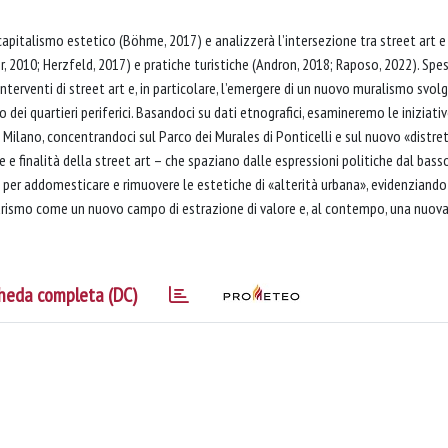
capitalismo estetico (Böhme, 2017) e analizzerà l’intersezione tra street art e
, 2010; Herzfeld, 2017) e pratiche turistiche (Andron, 2018; Raposo, 2022). Spe
terventi di street art e, in particolare, l’emergere di un nuovo muralismo svo
 dei quartieri periferici. Basandoci su dati etnografici, esamineremo le iniziativ
 Milano, concentrandoci sul Parco dei Murales di Ponticelli e sul nuovo «distre
e e finalità della street art – che spaziano dalle espressioni politiche dal bass
zi per addomesticare e rimuovere le estetiche di «alterità urbana», evidenziando 
 turismo come un nuovo campo di estrazione di valore e, al contempo, una nuov
heda completa (DC)