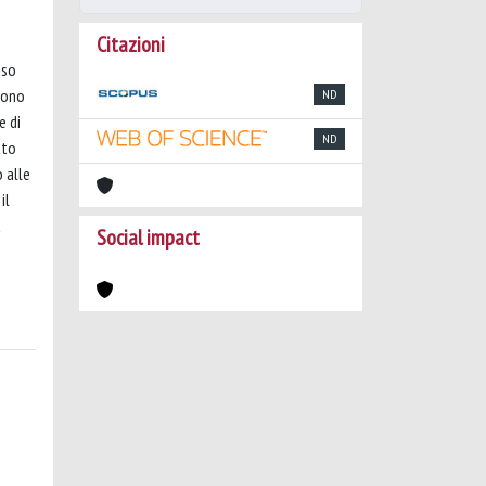
Citazioni
sso
lgono
ND
e di
ND
tto
o alle
il
a
Social impact