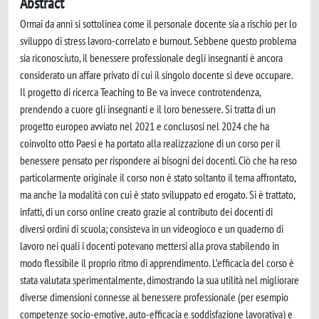
Abstract
Ormai da anni si sottolinea come il personale docente sia a rischio per lo
sviluppo di stress lavoro-correlato e burnout. Sebbene questo problema
sia riconosciuto, il benessere professionale degli insegnanti è ancora
considerato un affare privato di cui il singolo docente si deve occupare.
Il progetto di ricerca Teaching to Be va invece controtendenza,
prendendo a cuore gli insegnanti e il loro benessere. Si tratta di un
progetto europeo avviato nel 2021 e conclusosi nel 2024 che ha
coinvolto otto Paesi e ha portato alla realizzazione di un corso per il
benessere pensato per rispondere ai bisogni dei docenti. Ciò che ha reso
particolarmente originale il corso non è stato soltanto il tema affrontato,
ma anche la modalità con cui è stato sviluppato ed erogato. Si è trattato,
infatti, di un corso online creato grazie al contributo dei docenti di
diversi ordini di scuola; consisteva in un videogioco e un quaderno di
lavoro nei quali i docenti potevano mettersi alla prova stabilendo in
modo flessibile il proprio ritmo di apprendimento. L’efficacia del corso è
stata valutata sperimentalmente, dimostrando la sua utilità nel migliorare
diverse dimensioni connesse al benessere professionale (per esempio
competenze socio-emotive, auto-efficacia e soddisfazione lavorativa) e