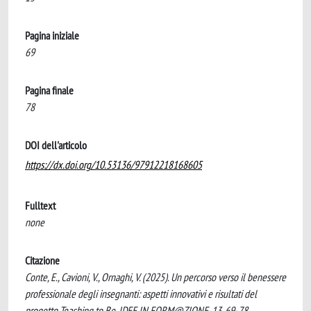
Pagina iniziale
69
Pagina finale
78
DOI dell'articolo
https://dx.doi.org/10.53136/97912218168605
Fulltext
none
Citazione
Conte, E., Cavioni, V., Ornaghi, V. (2025). Un percorso verso il benessere
professionale degli insegnanti: aspetti innovativi e risultati del
progetto Teaching to Be. IDEE IN FORM@ZIONE, 13, 69-78