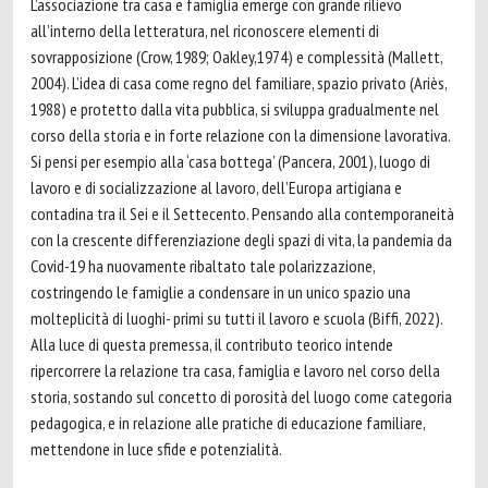
L’associazione tra casa e famiglia emerge con grande rilievo
all’interno della letteratura, nel riconoscere elementi di
sovrapposizione (Crow, 1989; Oakley,1974) e complessità (Mallett,
2004). L’idea di casa come regno del familiare, spazio privato (Ariès,
1988) e protetto dalla vita pubblica, si sviluppa gradualmente nel
corso della storia e in forte relazione con la dimensione lavorativa.
Si pensi per esempio alla ‘casa bottega’ (Pancera, 2001), luogo di
lavoro e di socializzazione al lavoro, dell’Europa artigiana e
contadina tra il Sei e il Settecento. Pensando alla contemporaneità
con la crescente differenziazione degli spazi di vita, la pandemia da
Covid-19 ha nuovamente ribaltato tale polarizzazione,
costringendo le famiglie a condensare in un unico spazio una
molteplicità di luoghi- primi su tutti il lavoro e scuola (Biffi, 2022).
Alla luce di questa premessa, il contributo teorico intende
ripercorrere la relazione tra casa, famiglia e lavoro nel corso della
storia, sostando sul concetto di porosità del luogo come categoria
pedagogica, e in relazione alle pratiche di educazione familiare,
mettendone in luce sfide e potenzialità.