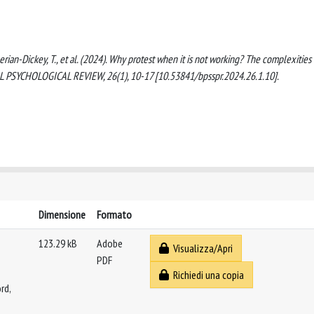
agherian-Dickey, T., et al. (2024). Why protest when it is not working? The complexities 
OCIAL PSYCHOLOGICAL REVIEW, 26(1), 10-17 [10.53841/bpsspr.2024.26.1.10].
Dimensione
Formato
123.29 kB
Adobe
Visualizza/Apri
PDF
Richiedi una copia
rd,