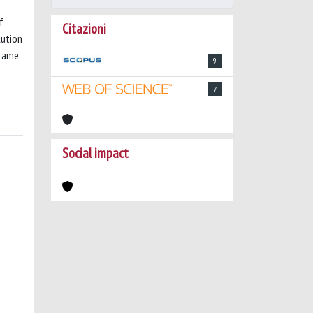
f
Citazioni
lution
“Tame
9
7
Social impact