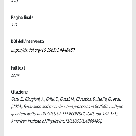
470
Pagina finale
471
DOI dell'intervento
https://dx.doi.org/10.1063/1.4848489
Fulltext
none
Citazione
Gatti, E., Giorgioni, A., Grilli, E., Guzzi, M., Chrastina, D., Isella, G., et al.
(2013). Relaxation and recombination processes in Ge/SiGe multiple
quantum wells. In PHYSICS OF SEMICONDUCTORS (pp.470-471).
American Institute of Physics Inc. [10.1063/1.4848489].