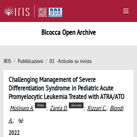
Bicocca Open Archive
IRIS
Pubblicazioni
01 - Articolo su rivista
Challenging Management of Severe
Differentiation Syndrome in Pediatric Acute
Promyelocytic Leukemia Treated with ATRA/ATO
Primo
Secondo
Molinaro A.
;
Zanta D.
;
Rizzari C.
;
Biondi
A.
;
2022