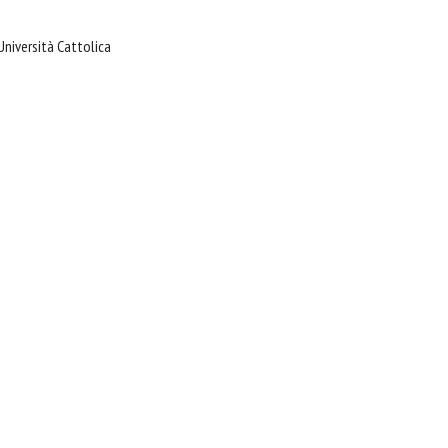
Roma : Istituto di Ematologia dell'Università Cattolica