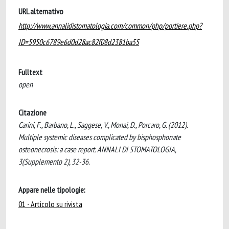
URL alternativo
http://www.annalidistomatologia.com/common/php/portiere.php?
ID=5950c6789e6d0d28ac82f08d2381ba55
Fulltext
open
Citazione
Carini, F., Barbano, L., Saggese, V., Monai, D., Porcaro, G. (2012).
Multiple systemic diseases complicated by bisphosphonate
osteonecrosis: a case report. ANNALI DI STOMATOLOGIA,
3(Supplemento 2), 32-36.
Appare nelle tipologie:
01 - Articolo su rivista