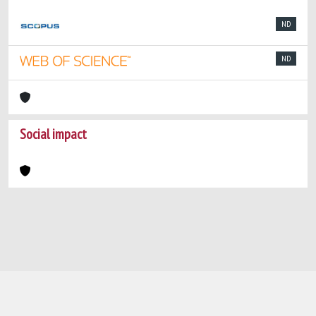
ND
ND
Social impact
Powered by
IRIS
-
about IRIS
-
Utilizzo dei
cookie
-
Privacy