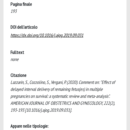
Pagina finale
193
DOI dell'articolo
https://dx.doi.org/10.1016/j.ajog.2019.09.031
Fulltext
none
Citazione
Lazzarin, S., Cozzolino, S., Vergani, P. (2020). Comment on: "Effect of
delayed interval delivery of remaining fetus(es) in multiple
pregnancies on survival: a systematic review and meta-analysis".
AMERICAN JOURNAL OF OBSTETRICS AND GYNECOLOGY, 222(2),
193-193 [10.1016/j.ajog.2019.09.031].
Appare nelle tipologie: