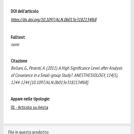
DOI dell'articolo
https://dx.doi.org/10.1097/ALN.0b013e3182134f68
Fulltext
none
Citazione
Bellani, G., Pesenti, A. (2011). A High Significance Level after Analysis
of Covariance in a Small-group Study?. ANESTHESIOLOGY, 114(5),
1244-1244 [10.1097/ALN.0b013e3182134f68].
Appare nelle tipologie:
01 - Articolo su rivista
File in questo prodotto: