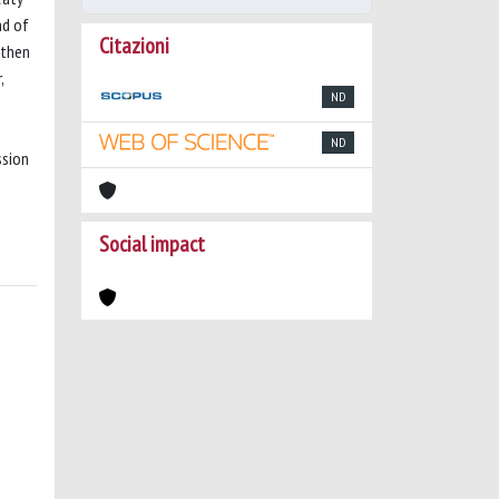
nd of
Citazioni
 then
,
ND
ND
ssion
Social impact