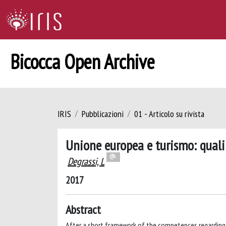
Bicocca Open Archive
IRIS
Pubblicazioni
01 - Articolo su rivista
Unione europea e turismo: quali
Degrassi, L
2017
Abstract
After a short framework of the competences regarding t