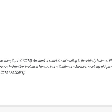
., Crivellaro, C., et al. (2018). Anatomical correlates of reading in the elderly brain: an 
isease. In Frontiers in Human Neuroscience. Conference Abstract: Academy of Aphas
.2018.228.00053].