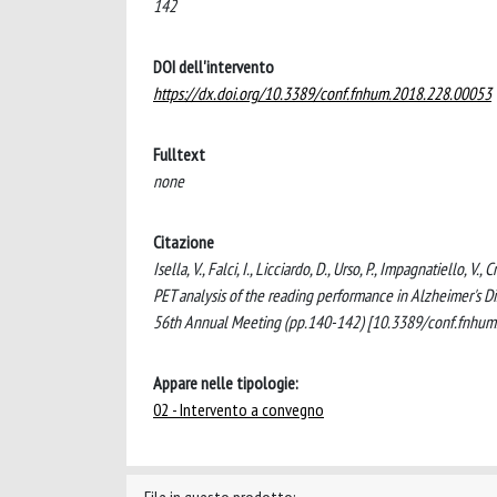
142
DOI dell'intervento
https://dx.doi.org/10.3389/conf.fnhum.2018.228.00053
Fulltext
none
Citazione
Isella, V., Falci, I., Licciardo, D., Urso, P., Impagnatiello, V
PET analysis of the reading performance in Alzheimer's D
56th Annual Meeting (pp.140-142) [10.3389/conf.fnhum
Appare nelle tipologie:
02 - Intervento a convegno