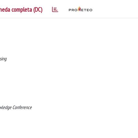
heda completa (DC)
sing
owledge Conference