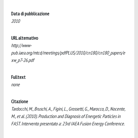
Data di pubblicazione
2010
URL alternativo
http://www-
pub.iaea.org/mtcd/meetings/pdfPLUS/2010/cn180/cn180_papers/e
xw_p7-26.pdf
Fulltext
none
Citazione
Tardocchi, M., Bruschi, A., Figini, L., Grossetti, G., Marocco, D., Nocente,
M., et al. (2010). Production and Diagnosis of Energetic Particles in
FAST. Intervento presentato a: 23rd IAEA Fusion Energy Conference.