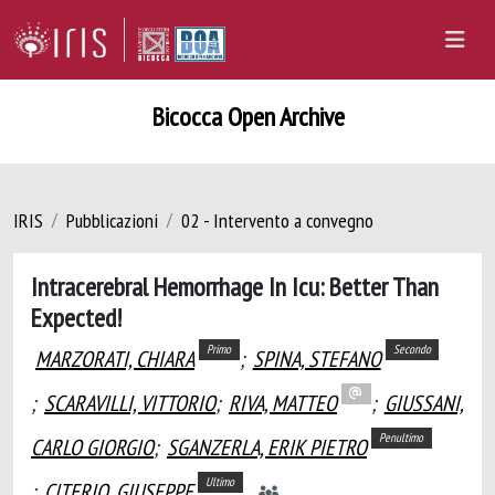
Bicocca Open Archive
IRIS
Pubblicazioni
02 - Intervento a convegno
Intracerebral Hemorrhage In Icu: Better Than
Expected!
Primo
Secondo
MARZORATI, CHIARA
;
SPINA, STEFANO
;
SCARAVILLI, VITTORIO
;
RIVA, MATTEO
;
GIUSSANI,
Penultimo
CARLO GIORGIO
;
SGANZERLA, ERIK PIETRO
Ultimo
;
CITERIO, GIUSEPPE