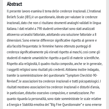
Abstract
Il presente lavoro esamina il tema delle credenze irrazionali. L'Irrational
Beliefs Scale (IBS) è un questionario, ideato per valutare le credenze
irrazionali, dato che non ci risultano strumenti analoghi validati in lingua
italiana. I dati relativi a 798 studenti universitari sono stati analizzati
attraverso un'analisi fattoriale, adottando una soluzione fattoriale a 8
dimensioni. Sono emerse differenze significative rispetto al genere e
alla facoltà frequentata: le femmine hanno ottenuto punteggi di
credenza significativamente più elevati rispetto ai maschi, così come gli
studenti di materie umanistiche rispetto a quelli di materie scientifiche.
Rispetto alla religiosità, il quadro risulta composito, anche se in generale,
i soggetti religiosi sono risultati più credenti. Abbiamo inoltre indagato,
tramite la somministrazione del questionario “Symptom Checklist-90-
Revised”, le associazioni tra credenze irrazionali e tratti psicopatologici. I
risultati mostrano associazioni tra credenze irrazionali e disturbi d’ansia,
in particolare, disturbo ossessivo-compulsivo, e somatizzazione. Per
quanto riguarda la personalità, sono state somministrate le scale relative
a Energia e Stabilità emotiva del “Big Five Questionnaire” e sono emerse