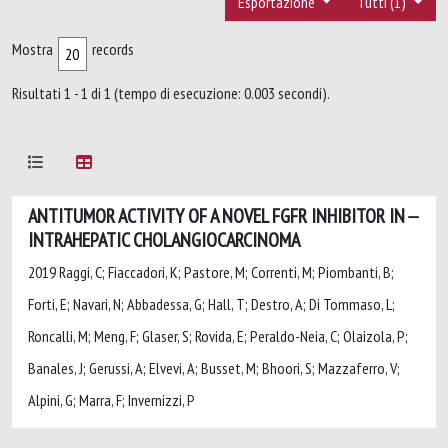
Esportazione
Tutti (1)
Mostra
records
Risultati 1 - 1 di 1 (tempo di esecuzione: 0.003 secondi).
ANTITUMOR ACTIVITY OF A NOVEL FGFR INHIBITOR IN
INTRAHEPATIC CHOLANGIOCARCINOMA
2019 Raggi, C; Fiaccadori, K; Pastore, M; Correnti, M; Piombanti, B;
Forti, E; Navari, N; Abbadessa, G; Hall, T; Destro, A; Di Tommaso, L;
Roncalli, M; Meng, F; Glaser, S; Rovida, E; Peraldo-Neia, C; Olaizola, P;
Banales, J; Gerussi, A; Elvevi, A; Busset, M; Bhoori, S; Mazzaferro, V;
Alpini, G; Marra, F; Invernizzi, P