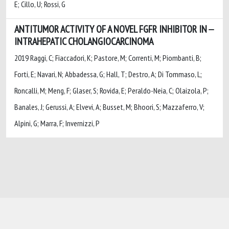
E; Cillo, U; Rossi, G
ANTITUMOR ACTIVITY OF A NOVEL FGFR INHIBITOR IN
INTRAHEPATIC CHOLANGIOCARCINOMA
2019 Raggi, C; Fiaccadori, K; Pastore, M; Correnti, M; Piombanti, B;
Forti, E; Navari, N; Abbadessa, G; Hall, T; Destro, A; Di Tommaso, L;
Roncalli, M; Meng, F; Glaser, S; Rovida, E; Peraldo-Neia, C; Olaizola, P;
Banales, J; Gerussi, A; Elvevi, A; Busset, M; Bhoori, S; Mazzaferro, V;
Alpini, G; Marra, F; Invernizzi, P
Powered by
IRIS
-
about IRIS
-
Utilizzo dei