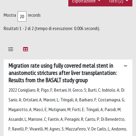
Esportazione
Tutti (2)
Mostra
records
Risultati 1 - 2 di 2 (tempo di esecuzione: 0.006 secondi).
Migration rate using fully covered metal stent in
anastomotic strictures after liver transplantation:
Results from the BASALT study group
2022 Conigliaro, R; Pigo, F; Bertani, H; Greco, S; Burti, C; Indriolo, A; Di
Sario, A; Ortolani, A; Maroni, L; Tringali, A; Barbaro, F; Costamagna, G;
Magarotto, A; Masci, E; Mutignani, M; Forti, E; Tringali, A; Parodi, M;
Assandri, L; Marrone, C; Fantin, A; Penagini, R; Cantu, P; Di Benedetto,
F; Ravelli, P; Vivarelli, M; Agnes, S; Mazzaferro, V; De Carlis, L; Andorno,