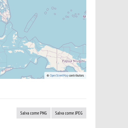
©
OpenStreetMap
contributors.
Salva come PNG
Salva come JPEG