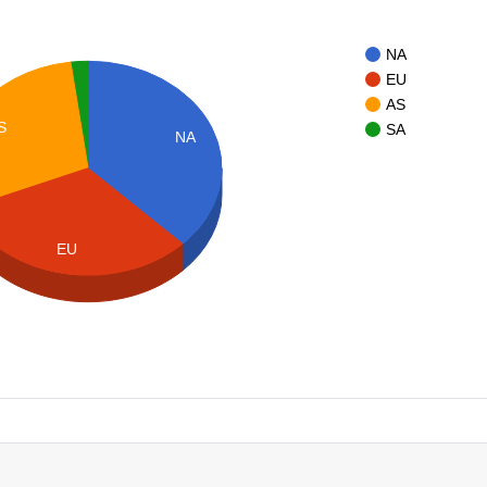
NA
EU
AS
S
SA
NA
EU