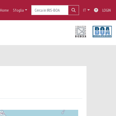
Home
Sfoglia
IT
LOGIN