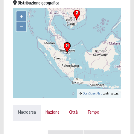
Distribuzione geografica
+
–
©
OpenStreetMap
contributors.
Macroarea
Nazione
Città
Tempo