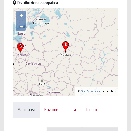
Distribuzione geografica
+
–
©
OpenStreetMap
contributors.
Macroarea
Nazione
Città
Tempo