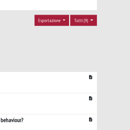
Esportazione
Tutti (9)
g behaviour?