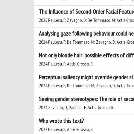
The Influence of Second-Order Facial Featur
2025 Paulesu, F; Zavagno, D; De Tommaso, M; Actis Gros
Analysing gaze following behaviour could he
2024 Paulesu, F; De Tommaso, M; Zavagno, D; Actis-Gros
Not only blonde hair: possible effects of di
2024 Paulesu, F; Actis-Grosso, R
Perceptual saliency might override gender s
2024 Paulesu, F; De Tommaso, M; Zavagno, D; Actis-Gros
Seeing gender stereotypes: The role of seco
2024 Zavagno, D; Paulesu, F; Actis-Grosso, R
Who wrote this text?
2022 Paulesu, F; Actis-Grosso, R