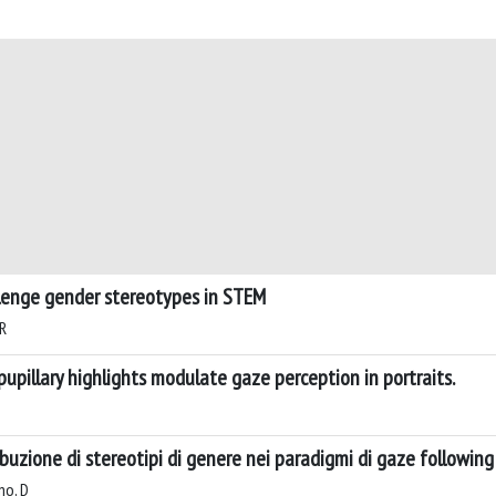
lenge gender stereotypes in STEM
 R
upillary highlights modulate gaze perception in portraits.
ribuzione di stereotipi di genere nei paradigmi di gaze followin
no, D